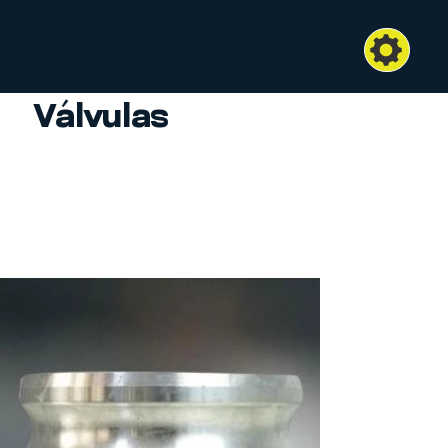
Válvulas
Diseñadas para control preciso de fluidos, las
válvulas aseguran seguridad, eficiencia y
desempeño confiable en sistemas
hidráulicos, neumáticos e industriales.