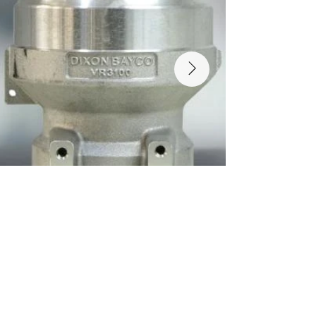
Para el Sector Minería, Construcción y
agregados
Libre de fugas hidráulicas y de mayor
duración.
Ideales para regular la presión del aire que se
produce dentro de las minas.