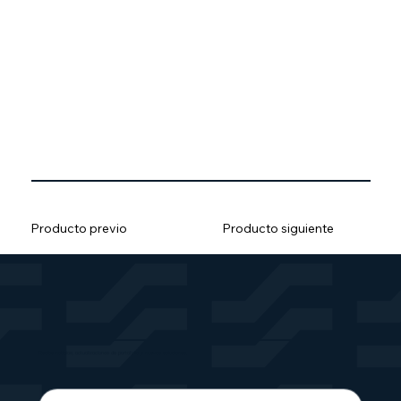
parámetros del proceso en la industria
alimentaria.
Proporcionan un nivel de seguridad añadido,
ya que pueden bloquearse fácilmente para
evitar que los productos alimenticios se
mezclen con otros productos y contaminen
los alimentos.
Producto previo
Producto siguiente
Recibe noticias, actualizaciones de portafolio y nuevas soluciones.